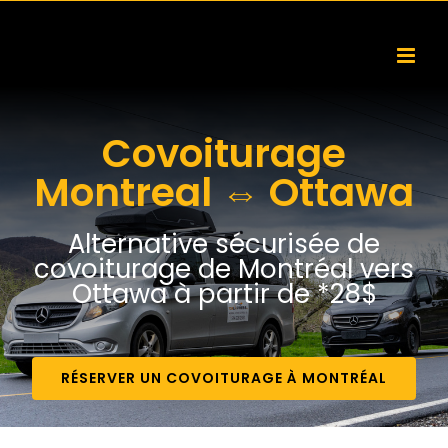
Skip
to
content
Covoiturage
Montreal ⇔ Ottawa
Alternative sécurisée de
covoiturage de Montréal vers
Ottawa à partir de *28$
RÉSERVER UN COVOITURAGE À MONTRÉAL